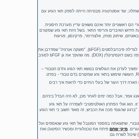
השתלה; עוד אסטרטגיה מבטיחה הייתה לספק תאי הגזע עם
 הם ראשוניים יותר ואינם נושאים עדיין מערכת חיסונית.
 חידוש האיברים והריפוי התאי. בשל היות תאי גזע שמקורם
טיזם, שיתוק מוחין, אלצהיימר, פרקינסון, פגיעות
לגדילה פיברובלסטים (
bFGF
), "משקה אנרגיה" שמדרבן את
ה בשם דוקסיציקלין (
DOX
). מה שהופך את גן
bFGF
למגיב
, ימשיך לעדכן את הגולשים בנושא תאי הגזע והדם הטבורי –
R
, העושה שימוש בתאי גזע שמקורם בדם טבורי - בפרט.
הארה דרך העור של בעלי החיים כדי לראות איך רבים
נג אמר, אבל כמה ימים לאחר מכן, לא היה הבדל ביניהם.
 הוא אולי הפתרון האולטימטיבי לשמירה על תאי גזע
. "ברגע שהגומי מכה את הכביש, זה מאוד חשוב כי תאי הגזע
הטבורי, שתוצאתה במספר המוגבל של תאי גזע שנאספים ועל
גרים.
מיקי שחם
פיתח את טכנולוגיית ומכשיר הסיטוג'ן ואת