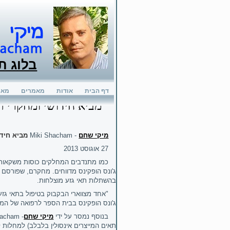
בלוג ת
דף הבית
אודות
מאמרים
מאמ
מיקי שחם
Miki Shacham -
מביא חידו
27 אוגוסט 2013
כמו מתנדבים המחלקים כוסות משקאות אנ
ג'ונס הופקינס מדווחים. מחקרם, שפורסם ב
בהשתלות תאי גזע מוצלחות.
ג'ונס הופקינס בבית הספר לרפואה של המכ
בנוסף נמסר על ידי
מיקי שחם
hacham -
תאים המייצרים אינסולין בלבלב) למחלות 