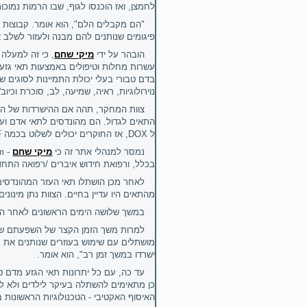
לחמצן, ואז הוכנסו לגוף, שבו הרמות נמוכו
"הם מקבלים הלם", הוא אומר. קבוצות
פיגומים שנותנים להם מבנה ולעזור לשלב
הובהר על ידי
מיקי שחם
, כי
זה למעלה 
עשרות מחלות וטיפולים באמצעות תאי גזע 
בדם טבורי בעלי יכולת התמיינות לסוגים ש
נוירולוגיות, ראיה, שמיעה, לב, סוכרת וכיוב'.
צוות המחקר, תהה אם ההישרדות של התא
התאים לגדול. הם מהונדסים לתאי אדם ועכ
ל
DOX
, אז החוקרים יכולים לשלוט בכמה
F
נמסר למנהלי אתר זה כי
מיקי שחם
m -
בכלל, ורפואת חידוש איברים /רפואה התחד
לאחר מכן הושתלו תאי העזר המהונדסים 
מהתאים היו עדיין בחיים. הצוות נתן מינוני
במשך שלושה הימים הראשונים לאחר הזרק
למרות משך הזמן הקצר של השפעתם של הת
מושתלים עם שימוש בעוזרים שנותנים את קו
ישרדו במשך זמן רב", הוא אומר.
עד כה, עם כל יתרונות תאי הגזע מדם ט
כן מתאימים להשתלה בעיקר לילדים ולא למ
האיסוף האקטיבי - הטכנולוגיות הראשונות בעולם 