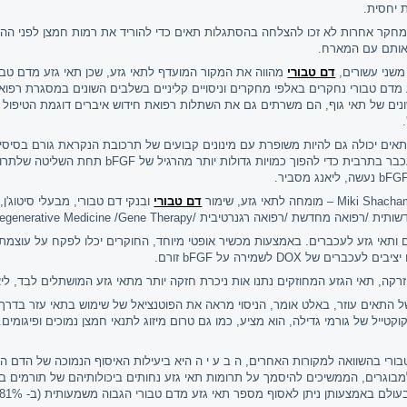
ת יחסית.
 מחקר אחרות לא זכו להצלחה בהסתגלות תאים כדי להוריד את רמות חמצן לפני ה
 אותם עם המארח.
משני עשורים,
דם טבורי
מהווה את המקור המועדף לתאי גזע, שכן תאי גזע מדם טבורי
מדם טבורי נחקרים באלפי מחקרים וניסויים קליניים בשלבים השונים במסגרת רפואת
ונים של תאי גוף, הם משרתים גם את השתלות רפואת חידוש איברים דוגמת הטיפול באו
ים יכולה גם להיות משופרת עם מינונים קבועים של תרכובת הנקראת גורם בסיסי 
בר בתרבית כדי להפוך כמויות גדולות יותר מהרגיל של
bFGF
תחת השליטה של
תרופ
bFG
נעשה, ליאנג מסביר.
Miki Shacha
– מומחה לתאי גזע, שימור
דם טבורי
ובנקי דם טבורי, מבעלי
סיטוג'ן
שותית /רפואה מחדשת /רפואה רגנרטיבית /
egenerative Medicine /Gene Therapy
ותאי גזע לעכברים. באמצעות מכשיר אופטי מיוחד, החוקרים יכלו לפקח על עוצמת 
ם יציבים לעכברים של
DOX
לשמירה על
bFGF
זורם.
ה, תאי הגזע המחוזקים נתנו אות ניכרת חזקה יותר מתאי גזע המושתלים לבד, ליא
אים עוזר, באלט אומר, הניסוי מראה את הפוטנציאל של שימוש בתאי עזר בדרך זו.
קטייל של גורמי גדילה, הוא מציע, כמו גם טרום מיזוג לתנאי חמצן נמוכים ופיגומים
בורי בהשוואה למקורות האחרים, ה ב ע י ה היא ביעילות האיסוף הנמוכה של הדם 
בוגרים, הממשיכים להיסמך על תרומות תאי גזע נחותים ביכולותיהם של תורמים בו
באמצעותן ניתן לאסוף מספר תאי גזע מדם טבורי הגבוה משמעותית (ב- 81%) שיכול לשרת גם: