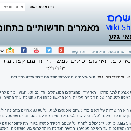
חיפוש מאמר באתר:
מאמרים חדשותיים בתחום ת
אי גזע
רי שחם באתרים אחרים
צור קשר
מידידים
שי ומחקרי תאי גזע:
תאי גזע יכולים לעשות יותר עם קצת עזרה מידידים
רגיה לרצי מרתון, "תאי עזר" מהונדסים המושתלים יחד עם תאי הגזע, יכולים להגד
גיליון ספטמבר של נוירולוגיה ניסויית, הוא הראשון לבחון את טקטיקת עוזר התאים,
"אחד מצווארי הבקבוק בטיפול בתאי גזע הוא הה
ון להנדסת תאים. "גילינו שזה עוזר לשים את תאי הגזע עם כמה חברים שמספקים את
Miki S
,
כי
לב (משתלטים על תאי לב פגומים). הבעיה הגדולה ביותר לתאי גזע מושתלים, באל