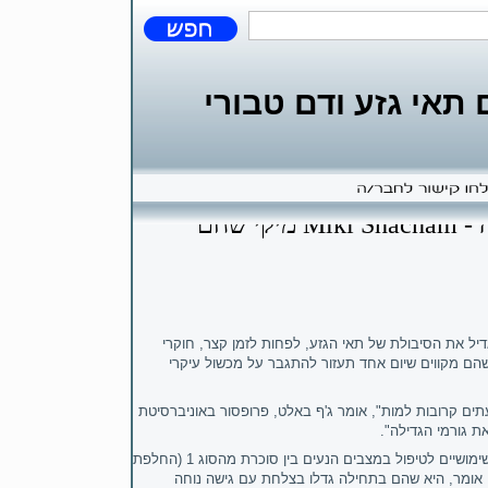
אי גזע ודם טבורי
מיקי שחם Miki Shacham - מביא חידושי ומחקרי תאי גזע: תאי גזע יכולים לעשות יותר עם קצת עזרה
יל את הסיבולת של תאי הגזע, לפחות לזמן קצר, חוקרי
 שהם מקווים שיום אחד תעזור להתגבר על מכשול עיקרי
ישרדות של תאים ברגע שהם מוכנסים לגוף, על 80-90 אחוזים מהם נגזר לעתים קרובות למות", אומר ג'ף באלט, פרופסור באוניברסיטת
 גורמי הגדילה".
תאי גזע יכולים לקחת על עצמם תפקיד כלשהו בגוף, מה שהופך אותם שימושיים לטיפול במצבים הנעים בין סוכרת מהסוג 1 (החלפת
ט אומר, היא שהם בתחילה גדלו בצלחת עם גישה נוחה