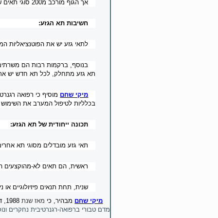
אך הגוף מורכב מ200 סוגי תאים שונים בערך, לא רק אחד. כל סוגי התאים הללו באים ממאגר של תאים בעובר הקטן, בשם תאי גזע.
חשיבות תא הגזע:
לתאי גזע יש את הפוטנציאליות ה
בנוסף, ברקמות רבות הם משרתים 
תא גזע מתחלק, לכל תא חדש יש את הפ
מיקי שחם
מוסיף כי רפואה רגנרט
בכלליות לטיפול המערב את השימוש של
תכונה ייחודית של תא הגזע:
תאי גזע מובדלים מסוגי תא אחרים
ראשית, הם תאים לא-מהוקצעים ה
שנית, תחת תנאים פיזיולוגיים או 
מיקי שחם
מבהיר
, כי
מאז שנת
1988, דם טבורי הוא
מדם טבורי ברפואה-רגנרטיבית נחקרים ונו