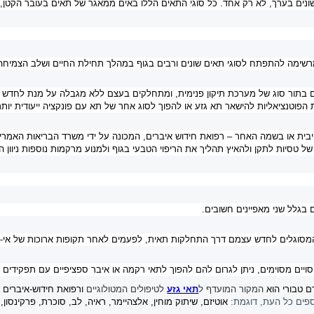
מרשימה להתפתח לסוגי תאים שונים ורבים בגוף במהלך תחילת החיים ושלב הצמיחה
בתור סוג של מערכת תיקון פנימית, ומתחלקים בעצם ללא מגבלה על מנת לחדש תא
וטנציאליות להישאר תא גזע או להפוך לסוג אחר של תא עם פונקציה ייעודית יותר,
יבית או בשמה האחר – רפואת חידוש איברים, המכונה על ידי משרד הבריאות האמרי
 טסיות לתקן ולהאיץ תהליך את הריפוי הטבעי בגוף ולמנוע מרקמות נוספות ניוון ה
 בגלל שני מאפיינים חשובים.
מסוגלים לחדש עצמם דרך התחלקות תאית, לפעמים לאחר תקופות ארוכות של אי-פ
ניסויים מסוימים, ניתן לגרום להם להפוך לתאי רקמה או איבר ספציפיים עם תפקידים מ
המקור המועדף ל
תאי גזע
לטיפולים המטולוגיים
ורפואת חידוש-איברים
/
ספים כל העת, דוגמת:
אוטיזם, שיתוק מוחין, אלצהיימר, ראיה, לב, סוכרת, פרקינסון