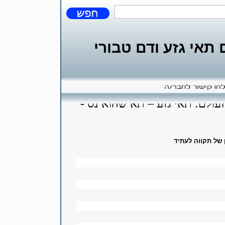
אי גזע ודם טבורי
עולם: תאי גזע – תא שהוא נס -
 של תקווה לעתיד